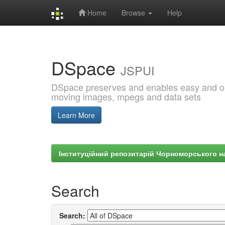
Home
Browse
Help
Skip
navigation
DSpace
JSPUI
DSpace preserves and enables easy and open
moving images, mpegs and data sets
Learn More
Інституційний репозитарій Чорноморського на
Search
Search: