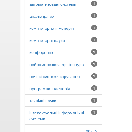
автоматизовані системи
1
аналіз даних
1
комп'ютерна інженерія
1
комп'ютерні науки
1
конференція
1
нейромережева архітектура
1
нечіткі системи керування
1
програмна інженерія
1
технічні науки
1
інтелектуальні інформаційні
1
системи
next >