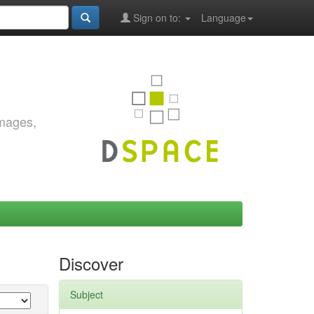
Sign on to:
Language
images,
Discover
Subject