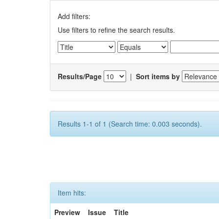
Add filters:
Use filters to refine the search results.
Results/Page
|
Sort items by
Results 1-1 of 1 (Search time: 0.003 seconds).
Item hits:
Preview
Issue
Title