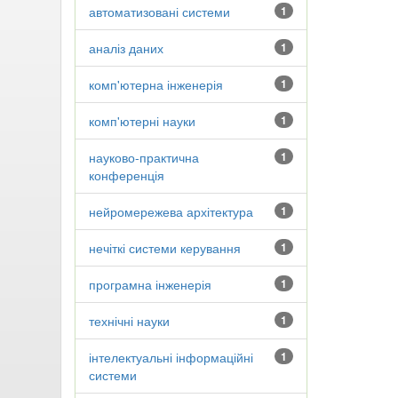
автоматизовані системи
1
аналіз даних
1
комп'ютерна інженерія
1
комп'ютерні науки
1
науково-практична
1
конференція
нейромережева архітектура
1
нечіткі системи керування
1
програмна інженерія
1
технічні науки
1
інтелектуальні інформаційні
1
системи