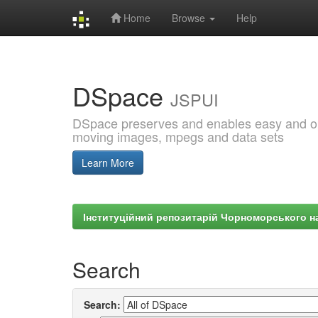
Home
Browse
Help
Skip
navigation
DSpace
JSPUI
DSpace preserves and enables easy and open
moving images, mpegs and data sets
Learn More
Інституційний репозитарій Чорноморського на
Search
Search: