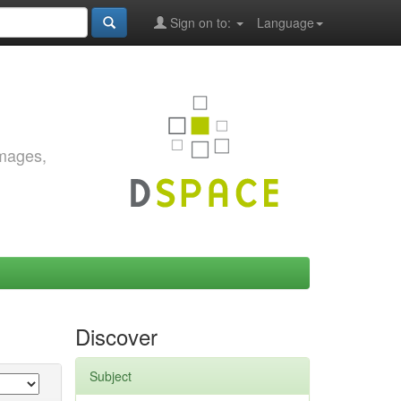
Sign on to:
Language
images,
Discover
Subject