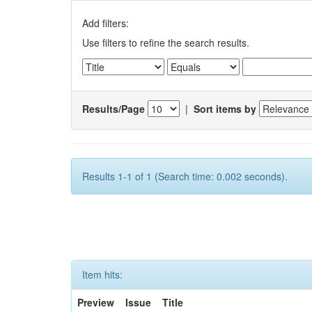
Add filters:
Use filters to refine the search results.
Results/Page
|
Sort items by
Results 1-1 of 1 (Search time: 0.002 seconds).
Item hits:
Preview
Issue
Title