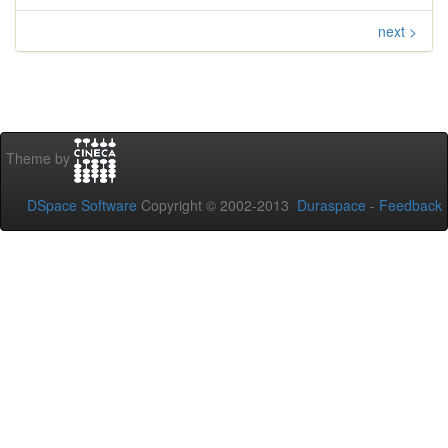
next >
Theme by
DSpace Software
Copyright © 2002-2013
Duraspace
-
Feedback