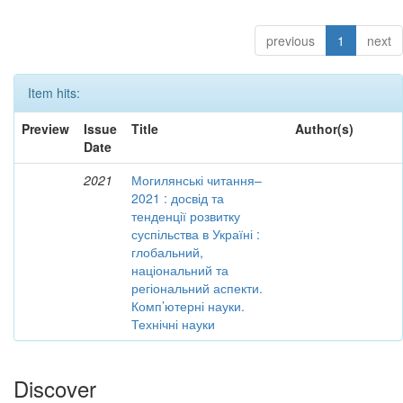
previous
1
next
Item hits:
Preview
Issue
Title
Author(s)
Date
2021
Могилянські читання–
2021 : досвід та
тенденції розвитку
суспільства в Україні :
глобальний,
національний та
регіональний аспекти.
Комп’ютерні науки.
Технічні науки
Discover