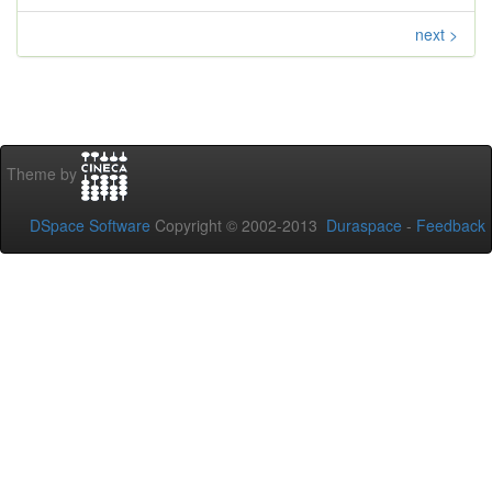
next >
Theme by
DSpace Software
Copyright © 2002-2013
Duraspace
-
Feedback