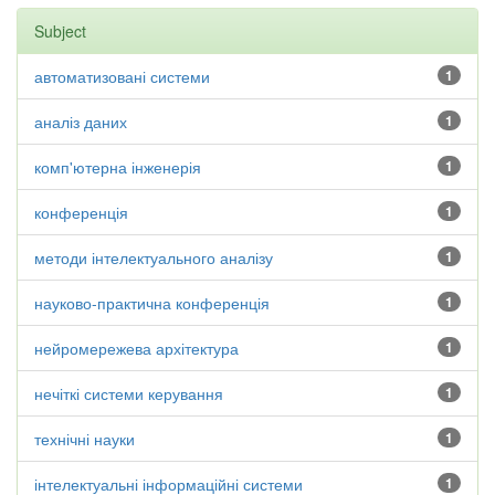
Subject
автоматизовані системи
1
аналіз даних
1
комп'ютерна інженерія
1
конференція
1
методи інтелектуального аналізу
1
науково-практична конференція
1
нейромережева архітектура
1
нечіткі системи керування
1
технічні науки
1
інтелектуальні інформаційні системи
1