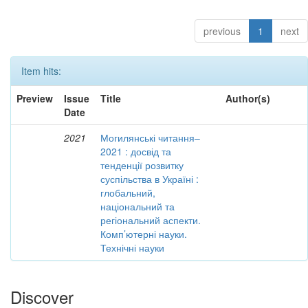
previous
1
next
Item hits:
Preview
Issue
Title
Author(s)
Date
2021
Могилянські читання–
2021 : досвід та
тенденції розвитку
суспільства в Україні :
глобальний,
національний та
регіональний аспекти.
Комп’ютерні науки.
Технічні науки
Discover