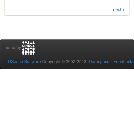
next >
Theme by
DSpace Software
Copyright © 2002-2013
Duraspace
-
Feedback