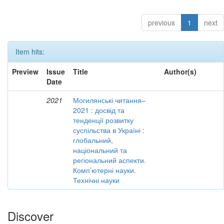
previous
1
next
Item hits:
Preview
Issue
Title
Author(s)
Date
2021
Могилянські читання–
2021 : досвід та
тенденції розвитку
суспільства в Україні :
глобальний,
національний та
регіональний аспекти.
Комп’ютерні науки.
Технічні науки
Discover