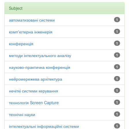
Subject
автоматизовані системи
1
комп'ютерна інженерія
1
конференція
1
методи інтелектуального аналізу
1
науково-практична конференція
1
нейромережева архітектура
1
нечіткі системи керування
1
технологія Screen Capture
1
технічні науки
1
інтелектуальні інформаційні системи
1