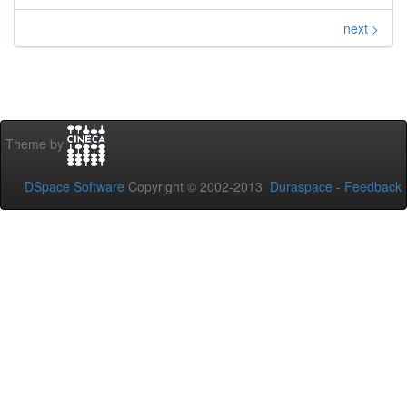
next >
Theme by
DSpace Software
Copyright © 2002-2013
Duraspace
-
Feedback