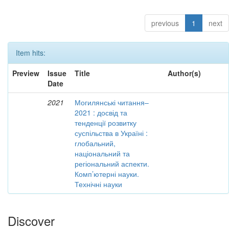
previous
1
next
Item hits:
Preview
Issue
Title
Author(s)
Date
2021
Могилянські читання–
2021 : досвід та
тенденції розвитку
суспільства в Україні :
глобальний,
національний та
регіональний аспекти.
Комп’ютерні науки.
Технічні науки
Discover