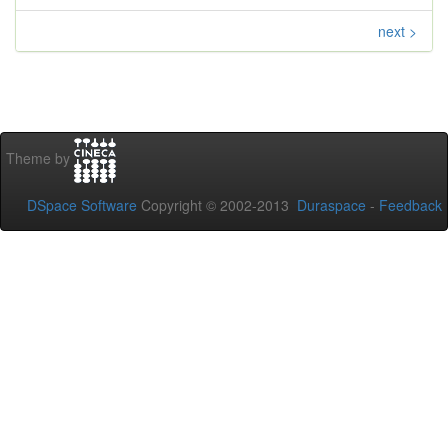
next >
Theme by
DSpace Software
Copyright © 2002-2013
Duraspace
-
Feedback