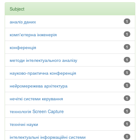
Subject
аналіз даних
1
комп'ютерна інженерія
1
конференція
1
методи інтелектуального аналізу
1
науково-практична конференція
1
нейромережева архітектура
1
нечіткі системи керування
1
технологія Screen Capture
1
технічні науки
1
інтелектуальні інформаційні системи
1