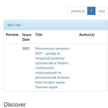
previous
1
next
Item hits:
Preview
Issue
Title
Author(s)
Date
2021
Могилянські читання–
2021 : досвід та
тенденції розвитку
суспільства в Україні :
глобальний,
національний та
регіональний аспекти.
Комп’ютерні науки.
Технічні науки
Discover