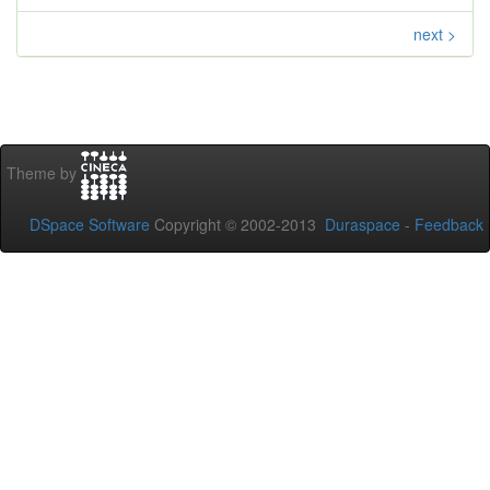
next >
Theme by
DSpace Software
Copyright © 2002-2013
Duraspace
-
Feedback