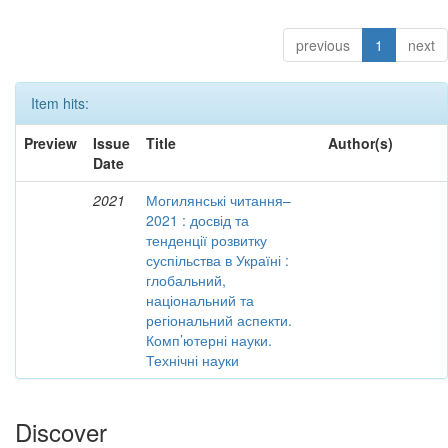
previous
1
next
Item hits:
Preview
Issue
Title
Author(s)
Date
2021
Могилянські читання–
2021 : досвід та
тенденції розвитку
суспільства в Україні :
глобальний,
національний та
регіональний аспекти.
Комп’ютерні науки.
Технічні науки
Discover