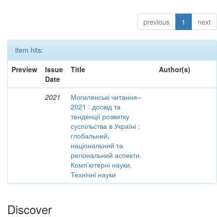
previous
1
next
Item hits:
Preview
Issue
Title
Author(s)
Date
2021
Могилянські читання–
2021 : досвід та
тенденції розвитку
суспільства в Україні :
глобальний,
національний та
регіональний аспекти.
Комп’ютерні науки.
Технічні науки
Discover