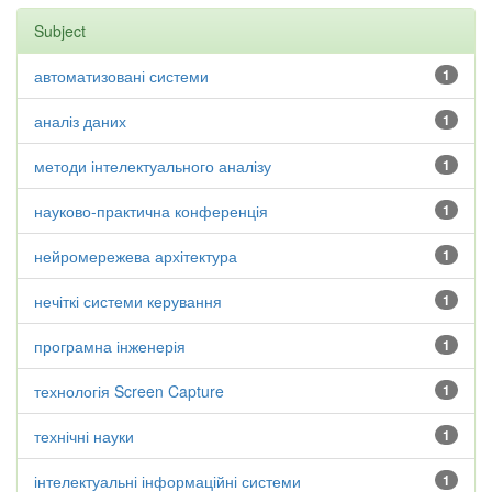
Subject
автоматизовані системи
1
аналіз даних
1
методи інтелектуального аналізу
1
науково-практична конференція
1
нейромережева архітектура
1
нечіткі системи керування
1
програмна інженерія
1
технологія Screen Capture
1
технічні науки
1
інтелектуальні інформаційні системи
1