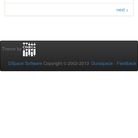
next >
Theme by
DSpace Software
Copyright © 2002-2013
Duraspace
-
Feedback