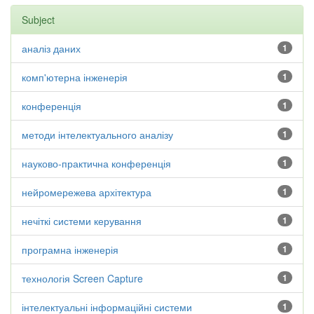
Subject
аналіз даних
1
комп'ютерна інженерія
1
конференція
1
методи інтелектуального аналізу
1
науково-практична конференція
1
нейромережева архітектура
1
нечіткі системи керування
1
програмна інженерія
1
технологія Screen Capture
1
інтелектуальні інформаційні системи
1