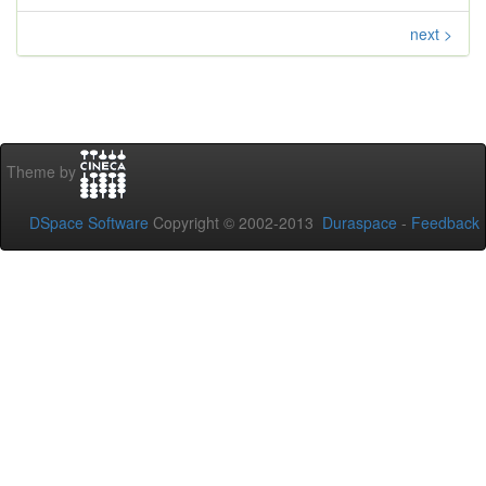
next >
Theme by
DSpace Software
Copyright © 2002-2013
Duraspace
-
Feedback