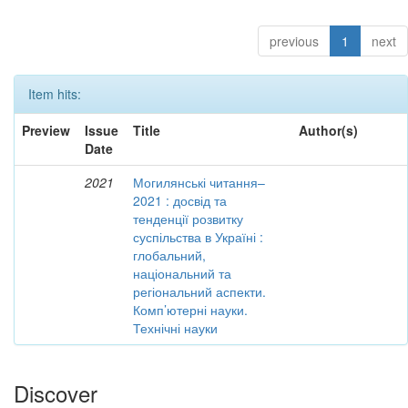
previous
1
next
Item hits:
Preview
Issue
Title
Author(s)
Date
2021
Могилянські читання–
2021 : досвід та
тенденції розвитку
суспільства в Україні :
глобальний,
національний та
регіональний аспекти.
Комп’ютерні науки.
Технічні науки
Discover