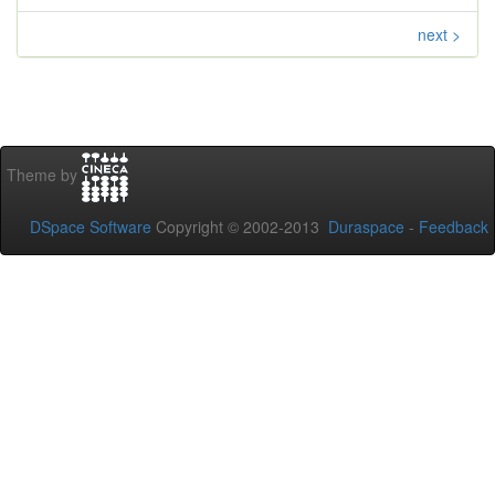
next >
Theme by
DSpace Software
Copyright © 2002-2013
Duraspace
-
Feedback