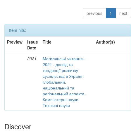
previous
1
next
Item hits:
Preview
Issue
Title
Author(s)
Date
2021
Могилянські читання–
2021 : досвід та
тенденції розвитку
суспільства в Україні :
глобальний,
національний та
регіональний аспекти.
Комп’ютерні науки.
Технічні науки
Discover