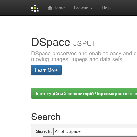
Home
Browse
Help
Skip
navigation
DSpace
JSPUI
DSpace preserves and enables easy and open
moving images, mpegs and data sets
Learn More
Інституційний репозитарій Чорноморського на
Search
Search: