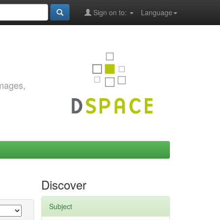
Sign on to:
Language
images,
Discover
Subject