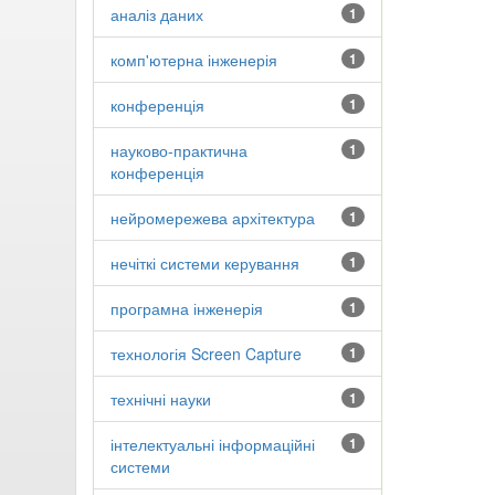
аналіз даних
1
комп'ютерна інженерія
1
конференція
1
науково-практична
1
конференція
нейромережева архітектура
1
нечіткі системи керування
1
програмна інженерія
1
технологія Screen Capture
1
технічні науки
1
інтелектуальні інформаційні
1
системи