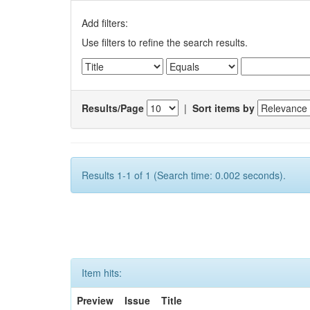
Add filters:
Use filters to refine the search results.
Results/Page
|
Sort items by
Results 1-1 of 1 (Search time: 0.002 seconds).
Item hits:
Preview
Issue
Title