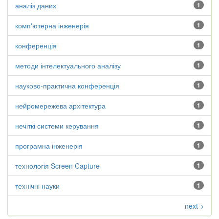
аналіз даних
1
комп'ютерна інженерія
1
конференція
1
методи інтелектуального аналізу
1
науково-практична конференція
1
нейромережева архітектура
1
нечіткі системи керування
1
програмна інженерія
1
технологія Screen Capture
1
технічні науки
1
next >