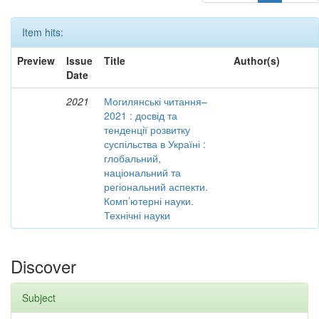
Item hits:
Preview
Issue
Title
Author(s)
Date
2021
Могилянські читання–
2021 : досвід та
тенденції розвитку
суспільства в Україні :
глобальний,
національний та
регіональний аспекти.
Комп’ютерні науки.
Технічні науки
Discover
Subject