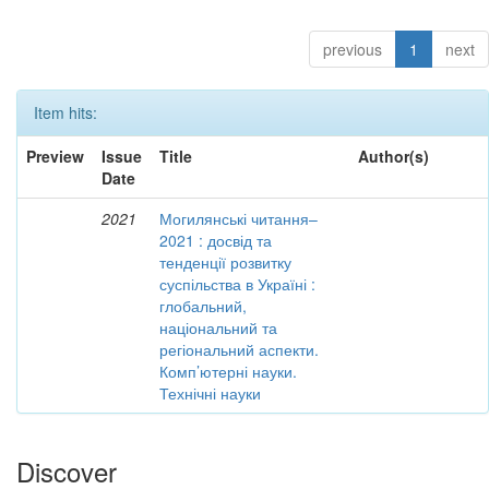
previous
1
next
Item hits:
Preview
Issue
Title
Author(s)
Date
2021
Могилянські читання–
2021 : досвід та
тенденції розвитку
суспільства в Україні :
глобальний,
національний та
регіональний аспекти.
Комп’ютерні науки.
Технічні науки
Discover