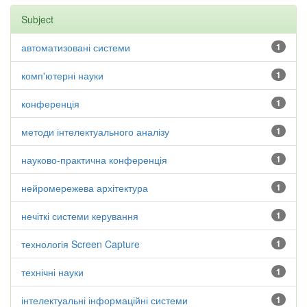
Subject
автоматизовані системи
1
комп'ютерні науки
1
конференція
1
методи інтелектуального аналізу
1
науково-практична конференція
1
нейромережева архітектура
1
нечіткі системи керування
1
технологія Screen Capture
1
технічні науки
1
інтелектуальні інформаційні системи
1