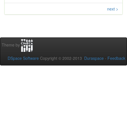
next >
Theme by
DSpace Software
Copyright © 2002-2013
Duraspace
-
Feedback