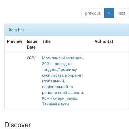
previous
1
next
Item hits:
Preview
Issue
Title
Author(s)
Date
2021
Могилянські читання–
2021 : досвід та
тенденції розвитку
суспільства в Україні :
глобальний,
національний та
регіональний аспекти.
Комп’ютерні науки.
Технічні науки
Discover