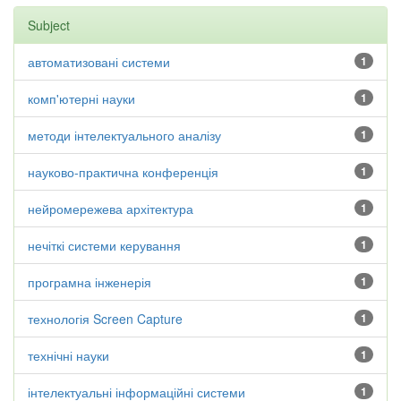
Subject
автоматизовані системи
1
комп'ютерні науки
1
методи інтелектуального аналізу
1
науково-практична конференція
1
нейромережева архітектура
1
нечіткі системи керування
1
програмна інженерія
1
технологія Screen Capture
1
технічні науки
1
інтелектуальні інформаційні системи
1