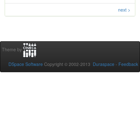
next >
Theme by
DSpace Software
Copyright © 2002-2013
Duraspace
-
Feedback