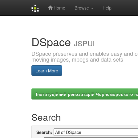
Home
Browse
Help
Skip
navigation
DSpace
JSPUI
DSpace preserves and enables easy and open
moving images, mpegs and data sets
Learn More
Інституційний репозитарій Чорноморського на
Search
Search: