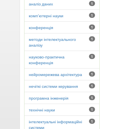
аналіз даних
1
комп'ютерні науки
1
конференція
1
методи інтелектуального
1
аналізу
науково-практична
1
конференція
нейромережева архітектура
1
нечіткі системи керування
1
програмна інженерія
1
технічні науки
1
інтелектуальні інформаційні
1
системи