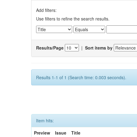
Add filters:
Use filters to refine the search results.
Results/Page
|
Sort items by
Results 1-1 of 1 (Search time: 0.003 seconds).
Item hits:
Preview
Issue
Title