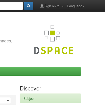
Sign on to:
Language
images,
Discover
Subject