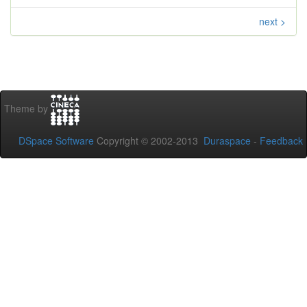
next >
Theme by
DSpace Software
Copyright © 2002-2013
Duraspace
-
Feedback