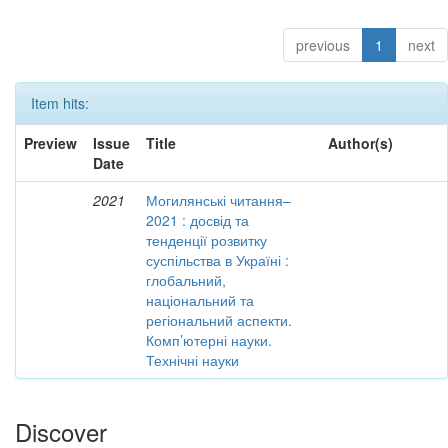
previous
1
next
Item hits:
Preview
Issue
Title
Author(s)
Date
2021
Могилянські читання–
2021 : досвід та
тенденції розвитку
суспільства в Україні :
глобальний,
національний та
регіональний аспекти.
Комп’ютерні науки.
Технічні науки
Discover