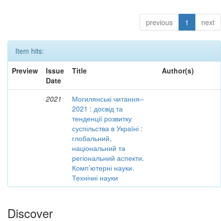
previous
1
next
Item hits:
Preview
Issue
Title
Author(s)
Date
2021
Могилянські читання–
2021 : досвід та
тенденції розвитку
суспільства в Україні :
глобальний,
національний та
регіональний аспекти.
Комп’ютерні науки.
Технічні науки
Discover