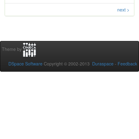
next >
Theme by
DSpace Software
Copyright © 2002-2013
Duraspace
-
Feedback