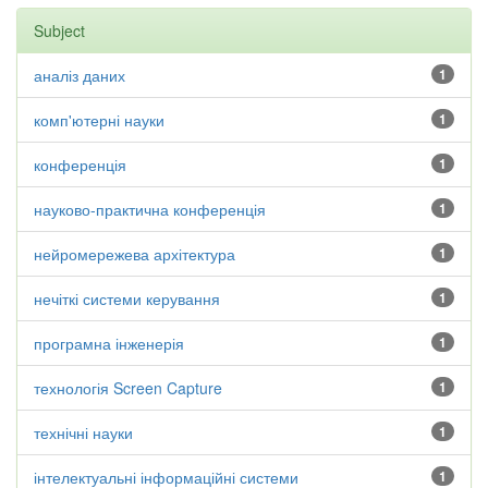
Subject
аналіз даних
1
комп'ютерні науки
1
конференція
1
науково-практична конференція
1
нейромережева архітектура
1
нечіткі системи керування
1
програмна інженерія
1
технологія Screen Capture
1
технічні науки
1
інтелектуальні інформаційні системи
1