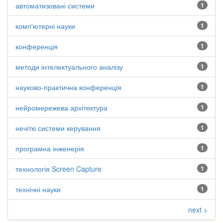
автоматизовані системи
1
комп'ютерні науки
1
конференція
1
методи інтелектуального аналізу
1
науково-практична конференція
1
нейромережева архітектура
1
нечіткі системи керування
1
програмна інженерія
1
технологія Screen Capture
1
технічні науки
1
next >