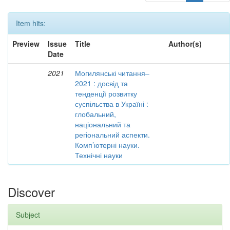
Item hits:
Preview
Issue
Title
Author(s)
Date
2021
Могилянські читання–
2021 : досвід та
тенденції розвитку
суспільства в Україні :
глобальний,
національний та
регіональний аспекти.
Комп’ютерні науки.
Технічні науки
Discover
Subject