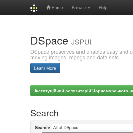
Home
Browse
Help
Skip
navigation
DSpace
JSPUI
DSpace preserves and enables easy and open
moving images, mpegs and data sets
Learn More
Інституційний репозитарій Чорноморського на
Search
Search: