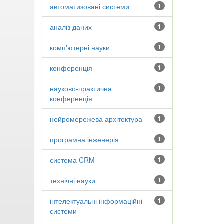
автоматизовані системи
1
аналіз даних
1
комп'ютерні науки
1
конференція
1
науково-практична
1
конференція
нейромережева архітектура
1
програмна інженерія
1
система CRM
1
технічні науки
1
інтелектуальні інформаційні
1
системи