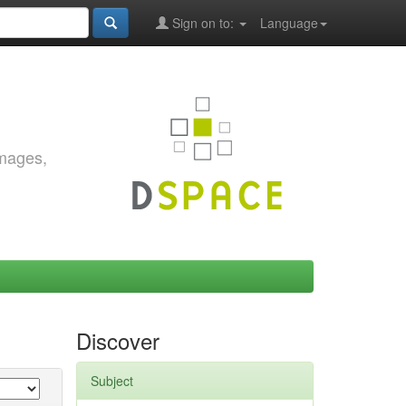
Sign on to:
Language
images,
Discover
Subject