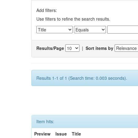
Add filters:
Use filters to refine the search results.
Results/Page
|
Sort items by
Results 1-1 of 1 (Search time: 0.003 seconds).
Item hits:
Preview
Issue
Title