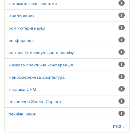
автоматизовані системи
1
аналіз даних
1
комп'ютерні науки
1
конференція
1
методи інтелектуального аналізу
1
науково-практична конференція
1
нейромережева архітектура
1
система CRM
1
технологія Screen Capture
1
технічні науки
1
next >