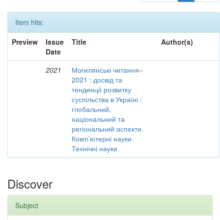
Item hits:
Preview
Issue
Title
Author(s)
Date
2021
Могилянські читання–
2021 : досвід та
тенденції розвитку
суспільства в Україні :
глобальний,
національний та
регіональний аспекти.
Комп’ютерні науки.
Технічні науки
Discover
Subject