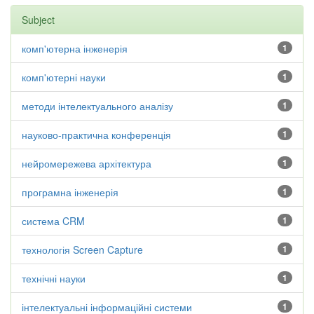
Subject
комп'ютерна інженерія
1
комп'ютерні науки
1
методи інтелектуального аналізу
1
науково-практична конференція
1
нейромережева архітектура
1
програмна інженерія
1
система CRM
1
технологія Screen Capture
1
технічні науки
1
інтелектуальні інформаційні системи
1