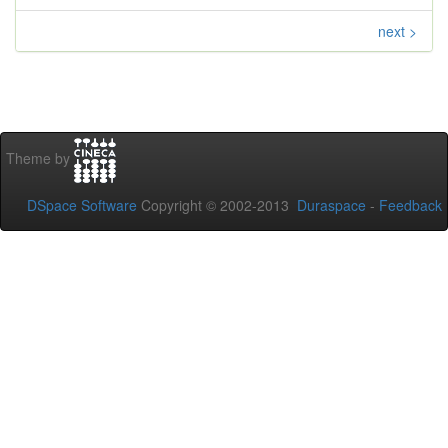
next >
Theme by
DSpace Software
Copyright © 2002-2013
Duraspace
-
Feedback