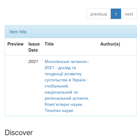
previous
1
next
Item hits:
Preview
Issue
Title
Author(s)
Date
2021
Могилянські читання–
2021 : досвід та
тенденції розвитку
суспільства в Україні :
глобальний,
національний та
регіональний аспекти.
Комп’ютерні науки.
Технічні науки
Discover