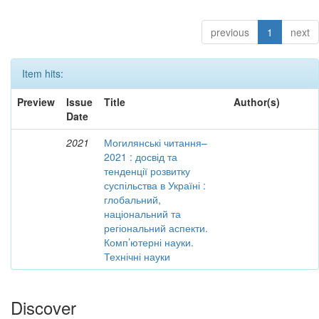
previous
1
next
Item hits:
Preview
Issue
Title
Author(s)
Date
2021
Могилянські читання–
2021 : досвід та
тенденції розвитку
суспільства в Україні :
глобальний,
національний та
регіональний аспекти.
Комп’ютерні науки.
Технічні науки
Discover