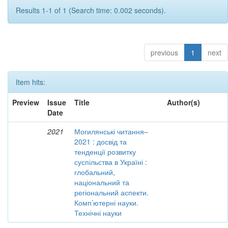
Results 1-1 of 1 (Search time: 0.002 seconds).
previous
1
next
Item hits:
Preview
Issue
Title
Author(s)
Date
2021
Могилянські читання–
2021 : досвід та
тенденції розвитку
суспільства в Україні :
глобальний,
національний та
регіональний аспекти.
Комп’ютерні науки.
Технічні науки