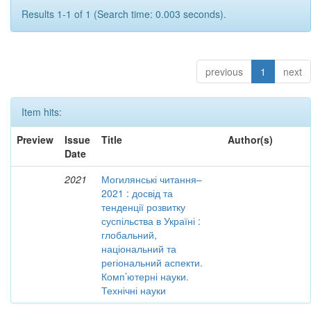
Results 1-1 of 1 (Search time: 0.003 seconds).
previous
1
next
Item hits:
Preview
Issue
Title
Author(s)
Date
2021
Могилянські читання–
2021 : досвід та
тенденції розвитку
суспільства в Україні :
глобальний,
національний та
регіональний аспекти.
Комп’ютерні науки.
Технічні науки