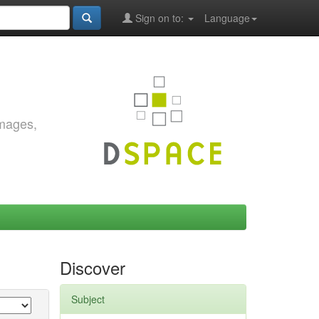
Sign on to:
Language
images,
Discover
Subject