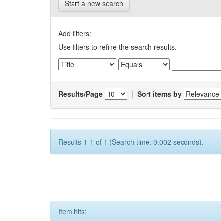
Start a new search
Add filters:
Use filters to refine the search results.
Results/Page
|
Sort items by
Results 1-1 of 1 (Search time: 0.002 seconds).
Item hits: