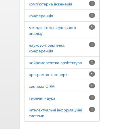
комп'ютерна інженерія
1
конференція
1
методи інтелектуального
1
аналізу
науково-практична
1
конференція
нейромережева архітектура
1
програмна інженерія
1
система CRM
1
технічні науки
1
інтелектуальні інформаційні
1
системи