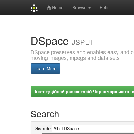
Home
Browse
Help
Skip
navigation
DSpace
JSPUI
DSpace preserves and enables easy and open
moving images, mpegs and data sets
Learn More
Інституційний репозитарій Чорноморського на
Search
Search: