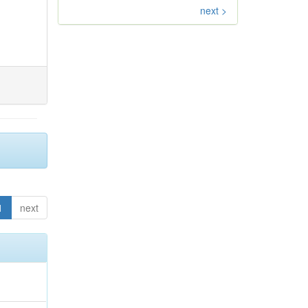
next >
1
next