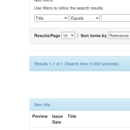
Use filters to refine the search results.
Results/Page
|
Sort items by
Results 1-1 of 1 (Search time: 0.002 seconds).
Item hits:
Preview
Issue
Title
Date