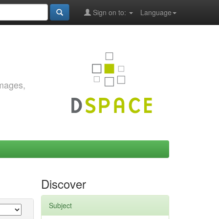
Sign on to:
Language
images,
Discover
Subject