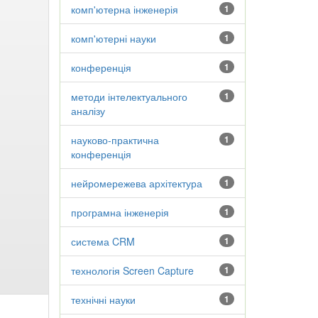
комп'ютерна інженерія
1
комп'ютерні науки
1
конференція
1
методи інтелектуального
1
аналізу
науково-практична
1
конференція
нейромережева архітектура
1
програмна інженерія
1
система CRM
1
технологія Screen Capture
1
технічні науки
1