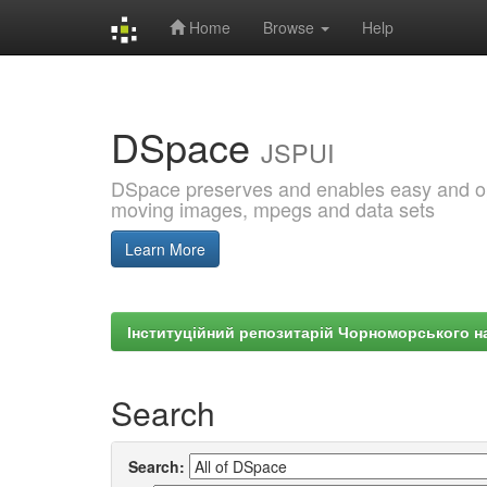
Home
Browse
Help
Skip
navigation
DSpace
JSPUI
DSpace preserves and enables easy and open
moving images, mpegs and data sets
Learn More
Інституційний репозитарій Чорноморського на
Search
Search: