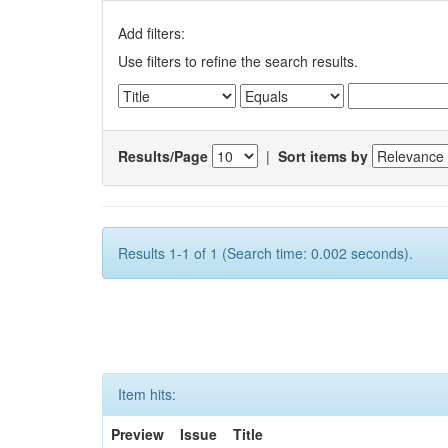
Add filters:
Use filters to refine the search results.
Results/Page
|
Sort items by
Results 1-1 of 1 (Search time: 0.002 seconds).
Item hits:
Preview
Issue
Title