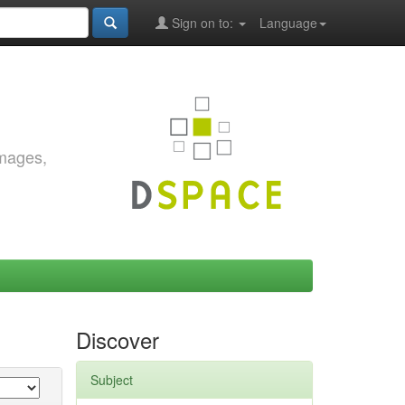
Sign on to:
Language
images,
Discover
Subject