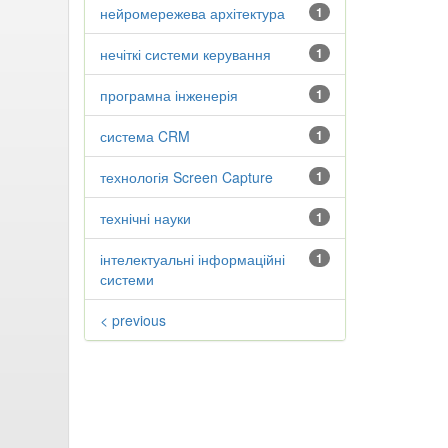
нейромережева архітектура
1
нечіткі системи керування
1
програмна інженерія
1
система CRM
1
технологія Screen Capture
1
технічні науки
1
інтелектуальні інформаційні
1
системи
< previous