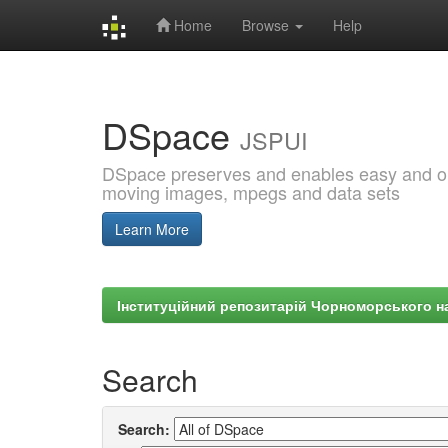
Home
Browse
Help
Skip
navigation
DSpace
JSPUI
DSpace preserves and enables easy and open
moving images, mpegs and data sets
Learn More
Інституційний репозитарій Чорноморського на
Search
Search: