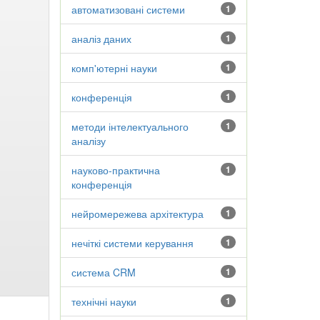
автоматизовані системи
1
аналіз даних
1
комп'ютерні науки
1
конференція
1
методи інтелектуального
1
аналізу
науково-практична
1
конференція
нейромережева архітектура
1
нечіткі системи керування
1
система CRM
1
технічні науки
1