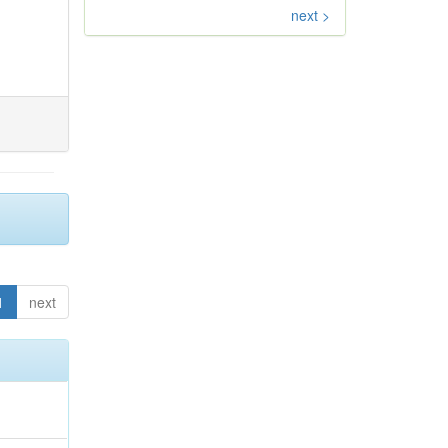
next >
1
next