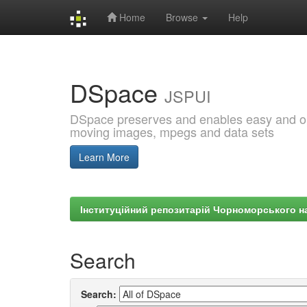
Home
Browse
Help
Skip
navigation
DSpace
JSPUI
DSpace preserves and enables easy and open
moving images, mpegs and data sets
Learn More
Інституційний репозитарій Чорноморського на
Search
Search: