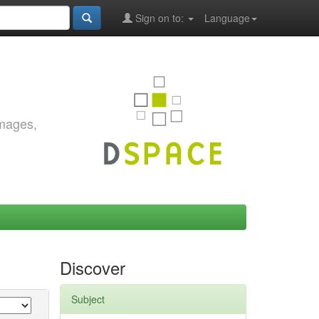
Sign on to:
Language
images,
Discover
Subject