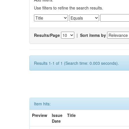
Use filters to refine the search results.
Results/Page
|
Sort items by
Results 1-1 of 1 (Search time: 0.003 seconds).
Item hits:
Preview
Issue
Title
Date