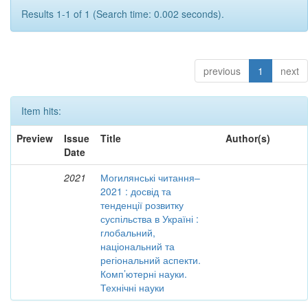
Results 1-1 of 1 (Search time: 0.002 seconds).
previous
1
next
Item hits:
Preview
Issue
Title
Author(s)
Date
2021
Могилянські читання–
2021 : досвід та
тенденції розвитку
суспільства в Україні :
глобальний,
національний та
регіональний аспекти.
Комп’ютерні науки.
Технічні науки