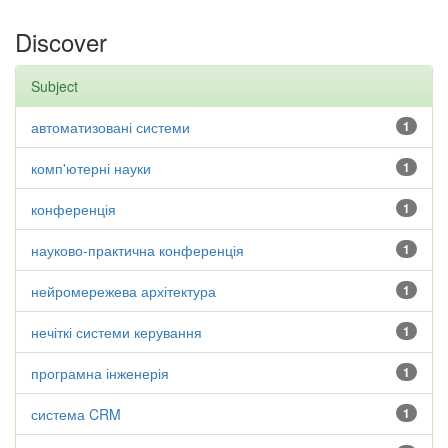
Discover
Subject
автоматизовані системи
1
комп'ютерні науки
1
конференція
1
науково-практична конференція
1
нейромережева архітектура
1
нечіткі системи керування
1
програмна інженерія
1
система CRM
1