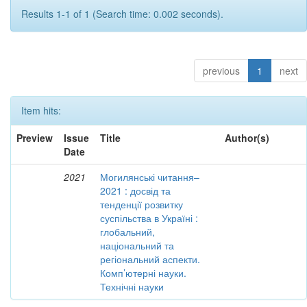
Results 1-1 of 1 (Search time: 0.002 seconds).
previous
1
next
Item hits:
Preview
Issue
Title
Author(s)
Date
2021
Могилянські читання–
2021 : досвід та
тенденції розвитку
суспільства в Україні :
глобальний,
національний та
регіональний аспекти.
Комп’ютерні науки.
Технічні науки