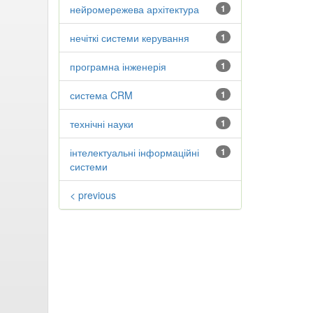
нейромережева архітектура
1
нечіткі системи керування
1
програмна інженерія
1
система CRM
1
технічні науки
1
інтелектуальні інформаційні
1
системи
< previous