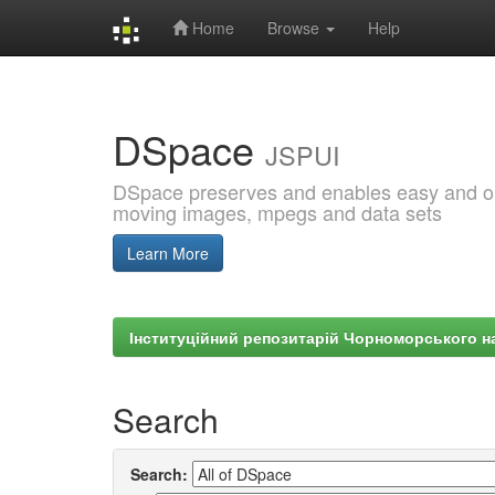
Home
Browse
Help
Skip
navigation
DSpace
JSPUI
DSpace preserves and enables easy and open
moving images, mpegs and data sets
Learn More
Інституційний репозитарій Чорноморського на
Search
Search: