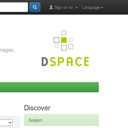
Sign on to:
Language
images,
Discover
Subject