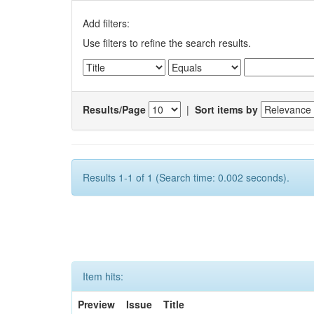
Add filters:
Use filters to refine the search results.
Results/Page
|
Sort items by
Results 1-1 of 1 (Search time: 0.002 seconds).
Item hits:
Preview
Issue
Title