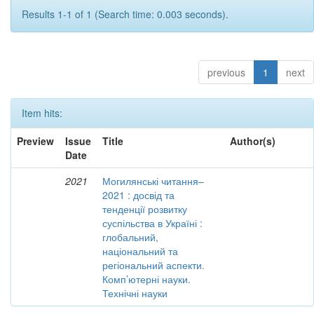
Results 1-1 of 1 (Search time: 0.003 seconds).
previous
1
next
Item hits:
Preview
Issue
Title
Author(s)
Date
2021
Могилянські читання–
2021 : досвід та
тенденції розвитку
суспільства в Україні :
глобальний,
національний та
регіональний аспекти.
Комп’ютерні науки.
Технічні науки