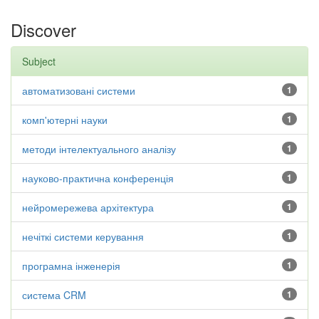
Discover
Subject
автоматизовані системи
1
комп'ютерні науки
1
методи інтелектуального аналізу
1
науково-практична конференція
1
нейромережева архітектура
1
нечіткі системи керування
1
програмна інженерія
1
система CRM
1