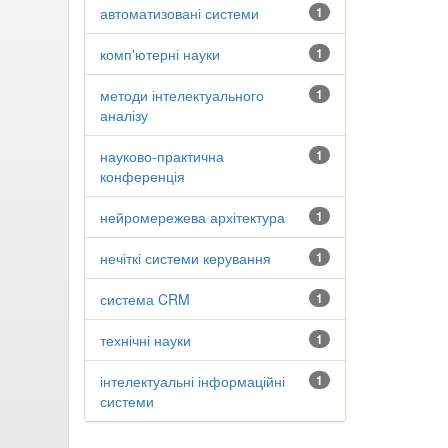
автоматизовані системи
1
комп'ютерні науки
1
методи інтелектуального
1
аналізу
науково-практична
1
конференція
нейромережева архітектура
1
нечіткі системи керування
1
система CRM
1
технічні науки
1
інтелектуальні інформаційні
1
системи