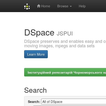
Home
Browse
Help
Skip
navigation
DSpace
JSPUI
DSpace preserves and enables easy and open
moving images, mpegs and data sets
Learn More
Інституційний репозитарій Чорноморського на
Search
Search: