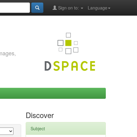
Sign on to:
Language
images,
Discover
Subject