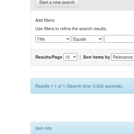
Start a new search
Add filters:
Use filters to refine the search results.
Results/Page
|
Sort items by
Results 1-1 of 1 (Search time: 0.002 seconds).
Item hits: