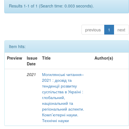
Results 1-1 of 1 (Search time: 0.003 seconds).
previous
1
next
Item hits:
Preview
Issue
Title
Author(s)
Date
2021
Могилянські читання–
2021 : досвід та
тенденції розвитку
суспільства в Україні :
глобальний,
національний та
регіональний аспекти.
Комп’ютерні науки.
Технічні науки