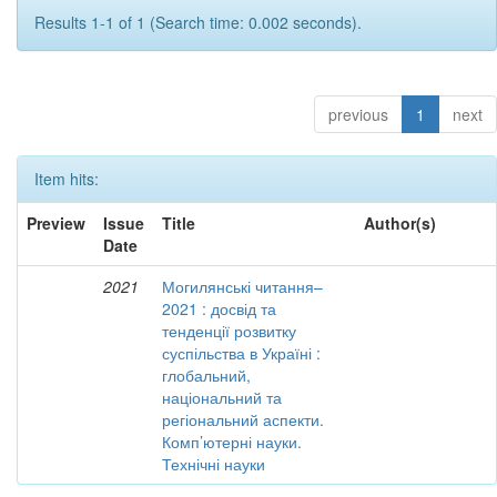
Results 1-1 of 1 (Search time: 0.002 seconds).
previous
1
next
Item hits:
Preview
Issue
Title
Author(s)
Date
2021
Могилянські читання–
2021 : досвід та
тенденції розвитку
суспільства в Україні :
глобальний,
національний та
регіональний аспекти.
Комп’ютерні науки.
Технічні науки