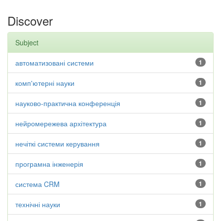
Discover
Subject
автоматизовані системи
1
комп'ютерні науки
1
науково-практична конференція
1
нейромережева архітектура
1
нечіткі системи керування
1
програмна інженерія
1
система CRM
1
технічні науки
1