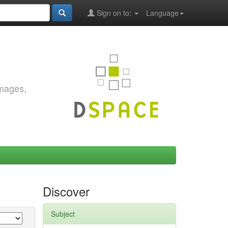
Sign on to:
Language
images,
Discover
Subject