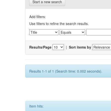
Start a new search
Add filters:
Use filters to refine the search results.
Results/Page
|
Sort items by
Results 1-1 of 1 (Search time: 0.002 seconds).
Item hits: