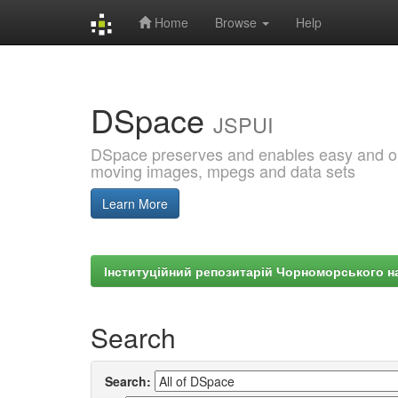
Home
Browse
Help
Skip
navigation
DSpace
JSPUI
DSpace preserves and enables easy and open
moving images, mpegs and data sets
Learn More
Інституційний репозитарій Чорноморського на
Search
Search: