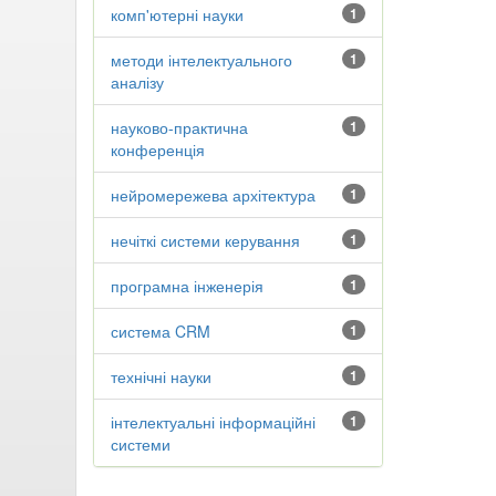
комп'ютерні науки
1
методи інтелектуального
1
аналізу
науково-практична
1
конференція
нейромережева архітектура
1
нечіткі системи керування
1
програмна інженерія
1
система CRM
1
технічні науки
1
інтелектуальні інформаційні
1
системи