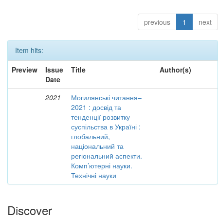
previous
1
next
Item hits:
Preview
Issue
Title
Author(s)
Date
2021
Могилянські читання–
2021 : досвід та
тенденції розвитку
суспільства в Україні :
глобальний,
національний та
регіональний аспекти.
Комп’ютерні науки.
Технічні науки
Discover