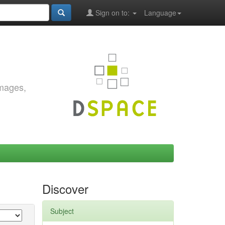
Sign on to:
Language
images,
Discover
Subject