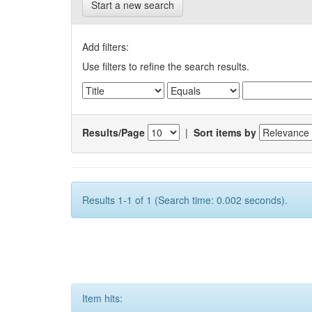
Start a new search
Add filters:
Use filters to refine the search results.
Results/Page
|
Sort items by
Results 1-1 of 1 (Search time: 0.002 seconds).
Item hits: