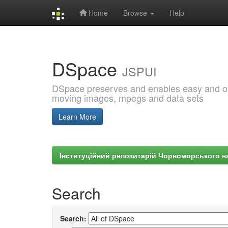
Home
Browse
Help
Skip
navigation
DSpace
JSPUI
DSpace preserves and enables easy and open
moving images, mpegs and data sets
Learn More
Інституційний репозитарій Чорноморського на
Search
Search: