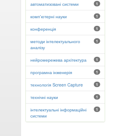
автоматизовані системи
1
комп'ютерні науки
1
конференція
1
методи інтелектуального
1
аналізу
нейромережева архітектура
1
програмна інженерія
1
технологія Screen Capture
1
технічні науки
1
інтелектуальні інформаційні
1
системи