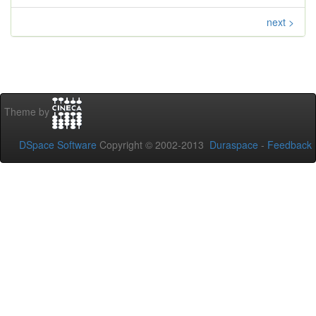
next >
Theme by
DSpace Software
Copyright © 2002-2013
Duraspace
-
Feedback