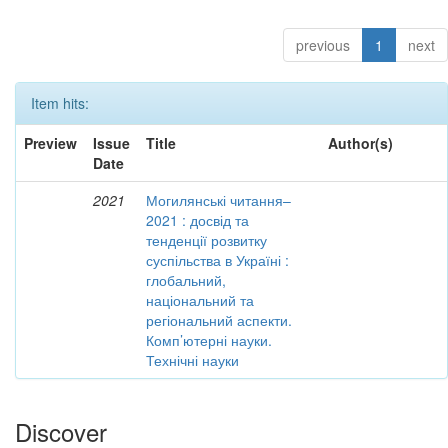
previous
1
next
Item hits:
Preview
Issue
Title
Author(s)
Date
2021
Могилянські читання–
2021 : досвід та
тенденції розвитку
суспільства в Україні :
глобальний,
національний та
регіональний аспекти.
Комп’ютерні науки.
Технічні науки
Discover