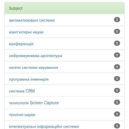
Subject
автоматизовані системи
1
комп'ютерні науки
1
конференція
1
нейромережева архітектура
1
нечіткі системи керування
1
програмна інженерія
1
система CRM
1
технологія Screen Capture
1
технічні науки
1
інтелектуальні інформаційні системи
1