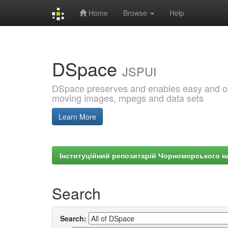
Home
Browse
Help
Skip
navigation
DSpace
JSPUI
DSpace preserves and enables easy and open
moving images, mpegs and data sets
Learn More
Інституційний репозитарій Чорноморського на
Search
Search: