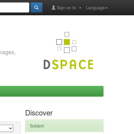
Sign on to:
Language
images,
Discover
Subject