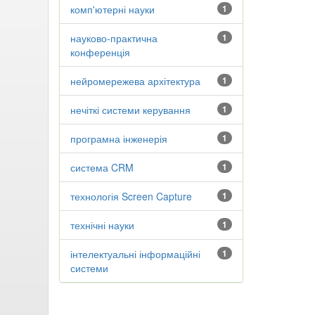
комп'ютерні науки
1
науково-практична
1
конференція
нейромережева архітектура
1
нечіткі системи керування
1
програмна інженерія
1
система CRM
1
технологія Screen Capture
1
технічні науки
1
інтелектуальні інформаційні
1
системи