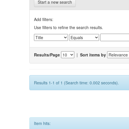
Start a new search
Add filters:
Use filters to refine the search results.
Results/Page
|
Sort items by
Results 1-1 of 1 (Search time: 0.002 seconds).
Item hits: