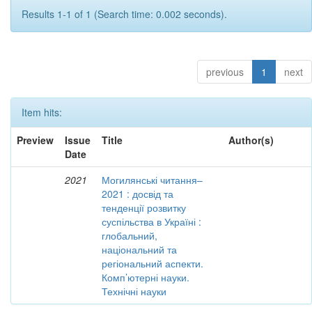
Results 1-1 of 1 (Search time: 0.002 seconds).
previous
1
next
Item hits:
Preview
Issue
Title
Author(s)
Date
2021
Могилянські читання–
2021 : досвід та
тенденції розвитку
суспільства в Україні :
глобальний,
національний та
регіональний аспекти.
Комп’ютерні науки.
Технічні науки