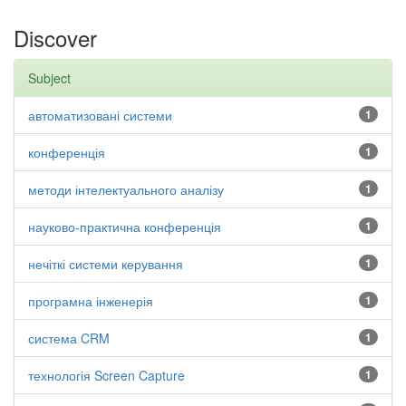
Discover
Subject
автоматизовані системи
1
конференція
1
методи інтелектуального аналізу
1
науково-практична конференція
1
нечіткі системи керування
1
програмна інженерія
1
система CRM
1
технологія Screen Capture
1