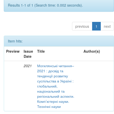
Results 1-1 of 1 (Search time: 0.002 seconds).
previous
1
next
Item hits:
Preview
Issue
Title
Author(s)
Date
2021
Могилянські читання–
2021 : досвід та
тенденції розвитку
суспільства в Україні :
глобальний,
національний та
регіональний аспекти.
Комп’ютерні науки.
Технічні науки