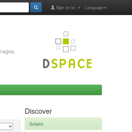
Sign on to:
Language
images,
Discover
Subject