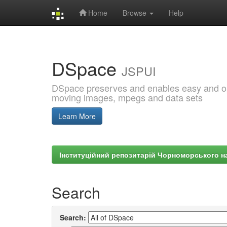
Home
Browse
Help
Skip
navigation
DSpace
JSPUI
DSpace preserves and enables easy and open
moving images, mpegs and data sets
Learn More
Інституційний репозитарій Чорноморського на
Search
Search: