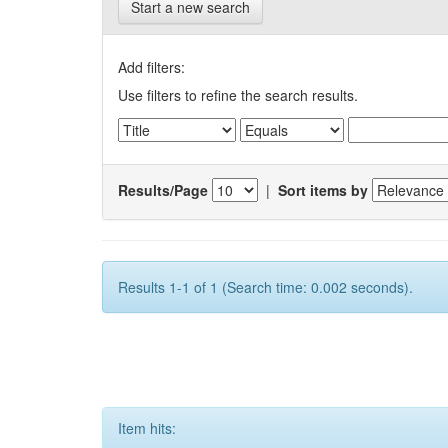
Start a new search
Add filters:
Use filters to refine the search results.
Results/Page
|
Sort items by
Results 1-1 of 1 (Search time: 0.002 seconds).
Item hits: