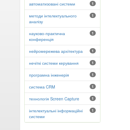
автоматизовані системи
1
методи інтелектуального
1
аналізу
науково-практична
1
конференція
нейромережева архітектура
1
нечіткі системи керування
1
програмна інженерія
1
система CRM
1
технологія Screen Capture
1
інтелектуальні інформаційні
1
системи