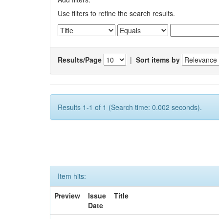
Use filters to refine the search results.
Results/Page
|
Sort items by
Results 1-1 of 1 (Search time: 0.002 seconds).
Item hits:
Preview
Issue
Title
Date