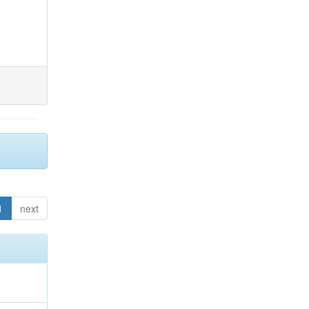
1
next