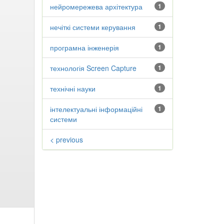
нейромережева архітектура
1
нечіткі системи керування
1
програмна інженерія
1
технологія Screen Capture
1
технічні науки
1
інтелектуальні інформаційні
1
системи
< previous