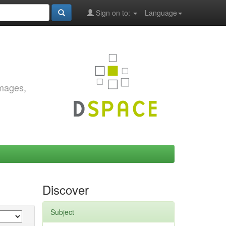
Sign on to:
Language
images,
Discover
Subject