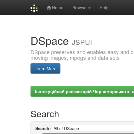
Home
Browse
Help
Skip
navigation
DSpace
JSPUI
DSpace preserves and enables easy and open
moving images, mpegs and data sets
Learn More
Інституційний репозитарій Чорноморського на
Search
Search: