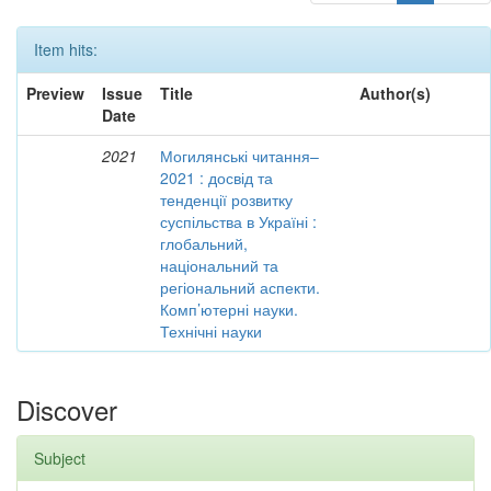
Item hits:
Preview
Issue
Title
Author(s)
Date
2021
Могилянські читання–
2021 : досвід та
тенденції розвитку
суспільства в Україні :
глобальний,
національний та
регіональний аспекти.
Комп’ютерні науки.
Технічні науки
Discover
Subject