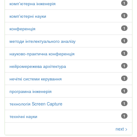
комп'ютерна інженерія
1
комп'ютерні науки
1
конференція
1
методи інтелектуального аналізу
1
науково-практична конференція
1
нейромережева архітектура
1
нечіткі системи керування
1
програмна інженерія
1
технологія Screen Capture
1
технічні науки
1
next >