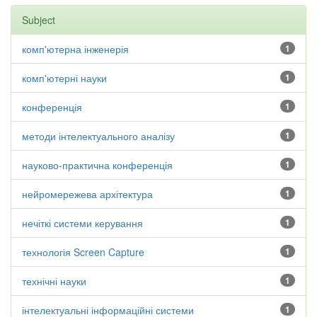
Subject
комп'ютерна інженерія
1
комп'ютерні науки
1
конференція
1
методи інтелектуального аналізу
1
науково-практична конференція
1
нейромережева архітектура
1
нечіткі системи керування
1
технологія Screen Capture
1
технічні науки
1
інтелектуальні інформаційні системи
1