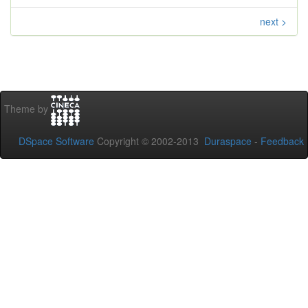
next >
Theme by
DSpace Software
Copyright © 2002-2013
Duraspace
-
Feedback