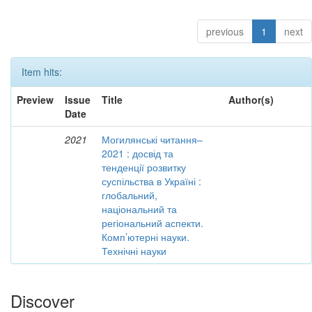
previous
1
next
Item hits:
Preview
Issue
Title
Author(s)
Date
2021
Могилянські читання–
2021 : досвід та
тенденції розвитку
суспільства в Україні :
глобальний,
національний та
регіональний аспекти.
Комп’ютерні науки.
Технічні науки
Discover