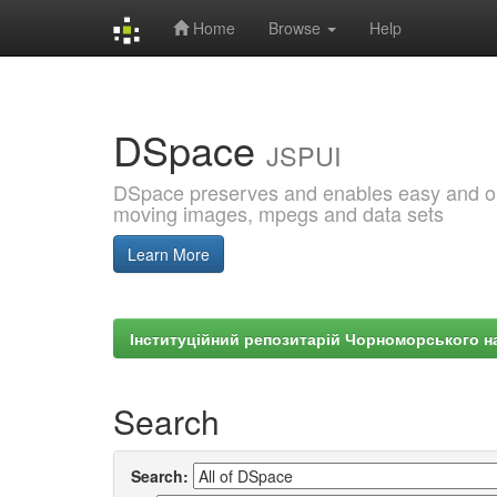
Home
Browse
Help
Skip
navigation
DSpace
JSPUI
DSpace preserves and enables easy and open
moving images, mpegs and data sets
Learn More
Інституційний репозитарій Чорноморського на
Search
Search: