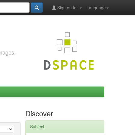
Sign on to:
Language
images,
Discover
Subject