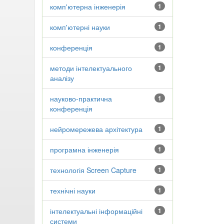
комп'ютерна інженерія
1
комп'ютерні науки
1
конференція
1
методи інтелектуального
1
аналізу
науково-практична
1
конференція
нейромережева архітектура
1
програмна інженерія
1
технологія Screen Capture
1
технічні науки
1
інтелектуальні інформаційні
1
системи