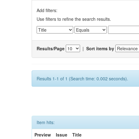
Add filters:
Use filters to refine the search results.
Results/Page
|
Sort items by
Results 1-1 of 1 (Search time: 0.002 seconds).
Item hits:
Preview
Issue
Title