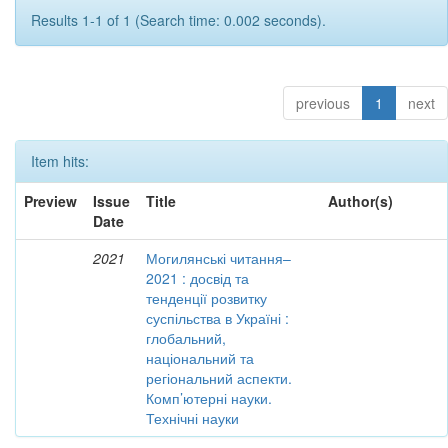
Results 1-1 of 1 (Search time: 0.002 seconds).
previous
1
next
Item hits:
Preview
Issue
Title
Author(s)
Date
2021
Могилянські читання–
2021 : досвід та
тенденції розвитку
суспільства в Україні :
глобальний,
національний та
регіональний аспекти.
Комп’ютерні науки.
Технічні науки