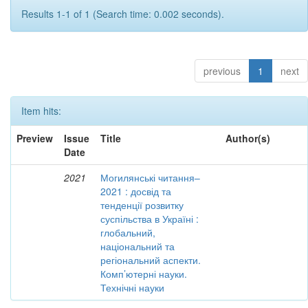
Results 1-1 of 1 (Search time: 0.002 seconds).
previous
1
next
Item hits:
Preview
Issue
Title
Author(s)
Date
2021
Могилянські читання–
2021 : досвід та
тенденції розвитку
суспільства в Україні :
глобальний,
національний та
регіональний аспекти.
Комп’ютерні науки.
Технічні науки