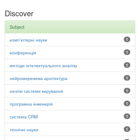
Discover
Subject
комп'ютерні науки
1
конференція
1
методи інтелектуального аналізу
1
нейромережева архітектура
1
нечіткі системи керування
1
програмна інженерія
1
система CRM
1
технічні науки
1